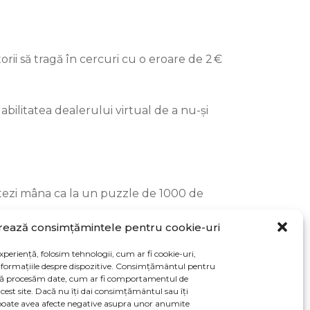
rii să tragă în cercuri cu o eroare de 2 €
i abilitatea dealerului virtual de a nu-și
ustezi mâna ca la un puzzle de 1000 de
rează consimțămintele pentru cookie-uri
mouse cu rezoluție de 1920×1080 nu
periență, folosim tehnologii, cum ar fi cookie-uri,
informațiile despre dispozitive. Consimțământul pentru
 să procesăm date, cum ar fi comportamentul de
cest site. Dacă nu îți dai consimțământul sau îți
oate avea afecte negative asupra unor anumite