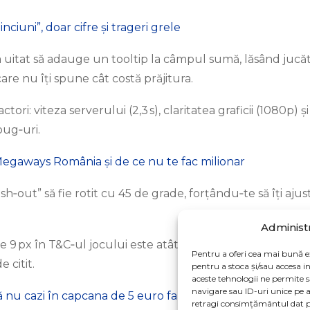
ciuni”, doar cifre și trageri grele
 uitat să adauge un tooltip la câmpul sumă, lăsând jucăto
are nu îți spune cât costă prăjitura.
tori: viteza serverului (2,3 s), claritatea graficii (1080p) ș
bug‑uri.
Megaways România și de ce nu te fac milionar
sh‑out” să fie rotit cu 45 de grade, forțându‑te să îți aj
Administ
 9 px în T&C‑ul jocului este atât de mic încât nici un 
Pentru a oferi cea mai bună ex
e citit.
pentru a stoca și/sau accesa 
aceste tehnologii ne permite
navigare sau ID-uri unice pe a
 nu cazi în capcana de 5 euro falsă
retragi consimțământul dat p