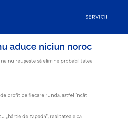
SERVICII
nu aduce niciun noroc
iuna nu reușește să elimine probabilitatea
de profit pe fiecare rundă, astfel încât
u „hârtie de zăpadă”, realitatea e că