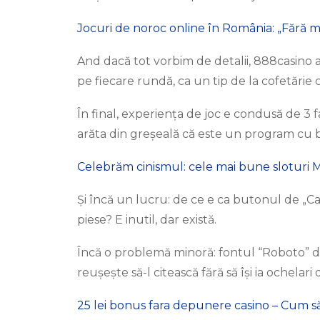
Jocuri de noroc online în România: „Fără min
And dacă tot vorbim de detalii, 888casino a
pe fiecare rundă, ca un tip de la cofetărie c
În final, experiența de joc e condusă de 3 fac
arăta din greșeală că este un program cu 
Celebrăm cinismul: cele mai bune sloturi 
Și încă un lucru: de ce e ca butonul de „Ca
piese? E inutil, dar există.
Încă o problemă minoră: fontul “Roboto” de
reușește să-l citească fără să își ia ochelari d
25 lei bonus fara depunere casino – Cum să