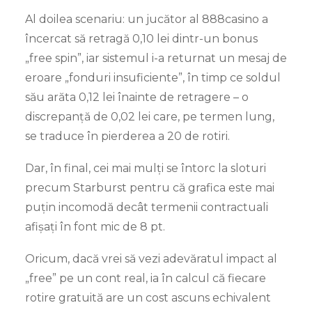
Al doilea scenariu: un jucător al 888casino a
încercat să retragă 0,10 lei dintr-un bonus
„free spin”, iar sistemul i-a returnat un mesaj de
eroare „fonduri insuficiente”, în timp ce soldul
său arăta 0,12 lei înainte de retragere – o
discrepanță de 0,02 lei care, pe termen lung,
se traduce în pierderea a 20 de rotiri.
Dar, în final, cei mai mulți se întorc la sloturi
precum Starburst pentru că grafica este mai
puțin incomodă decât termenii contractuali
afișați în font mic de 8 pt.
Oricum, dacă vrei să vezi adevăratul impact al
„free” pe un cont real, ia în calcul că fiecare
rotire gratuită are un cost ascuns echivalent