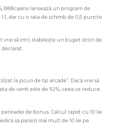
026, 888casino lansează un program de
 1:1, dar cu o rata de schimb de 0,5 puncte
 vrei să intri, stabileşte un buget strict de
 declarat.
izat la jocuri de tip arcade”. Dacă vrei să
e rata de venit este de 92%, ceea ce reduce
perioadei de bonus. Calcul rapid: cu 10 lei
piedică să pariezi mai mult de 10 lei pe