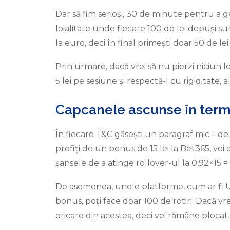
Dar să fim serioși, 30 de minute pentru a 
loialitate unde fiecare 100 de lei depuşi s
la euro, deci în final primeşti doar 50 de lei
Prin urmare, dacă vrei să nu pierzi niciun le
5 lei pe sesiune și respectă-l cu rigiditate,
Capcanele ascunse în termen
În fiecare T&C găseşti un paragraf mic – de 
profiţi de un bonus de 15 lei la Bet365, ve
şansele de a atinge rollover-ul la 0,92×15 = 
De asemenea, unele platforme, cum ar fi Uni
bonus, poţi face doar 100 de rotiri. Dacă vrei
oricare din acestea, deci vei rămâne blocat.