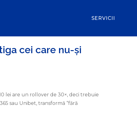
SERVICII
iga cei care nu-şi
0 lei are un rollover de 30×, deci trebuie
t365 sau Unibet, transformă “fără