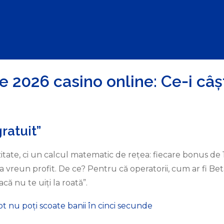
 2026 casino online: Ce‑i câşt
ratuit”
tate, ci un calcul matematic de reţea: fiecare bonus de 1
ea vreun profit. De ce? Pentru că operatorii, cum ar fi Be
că nu te uiţi la roată”.
ot nu poţi scoate banii în cinci secunde