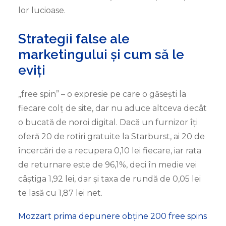
lor lucioase.
Strategii false ale
marketingului și cum să le
eviţi
„free spin” – o expresie pe care o găsești la
fiecare colț de site, dar nu aduce altceva decât
o bucată de noroi digital. Dacă un furnizor îți
oferă 20 de rotiri gratuite la Starburst, ai 20 de
încercări de a recupera 0,10 lei fiecare, iar rata
de returnare este de 96,1%, deci în medie vei
câștiga 1,92 lei, dar și taxa de rundă de 0,05 lei
te lasă cu 1,87 lei net.
Mozzart prima depunere obține 200 free spins