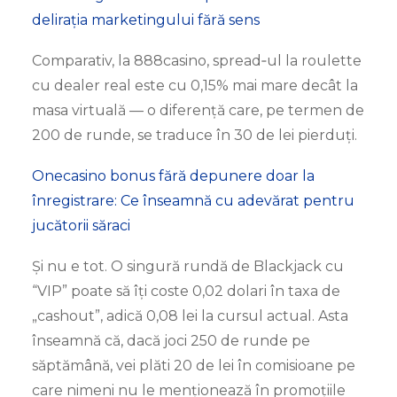
deliraţia marketingului fără sens
Comparativ, la 888casino, spread‑ul la roulette
cu dealer real este cu 0,15% mai mare decât la
masa virtuală — o diferență care, pe termen de
200 de runde, se traduce în 30 de lei pierduți.
Onecasino bonus fără depunere doar la
înregistrare: Ce înseamnă cu adevărat pentru
jucătorii săraci
Și nu e tot. O singură rundă de Blackjack cu
“VIP” poate să îți coste 0,02 dolari în taxa de
„cashout”, adică 0,08 lei la cursul actual. Asta
înseamnă că, dacă joci 250 de runde pe
săptămână, vei plăti 20 de lei în comisioane pe
care nimeni nu le menționează în promoțiile