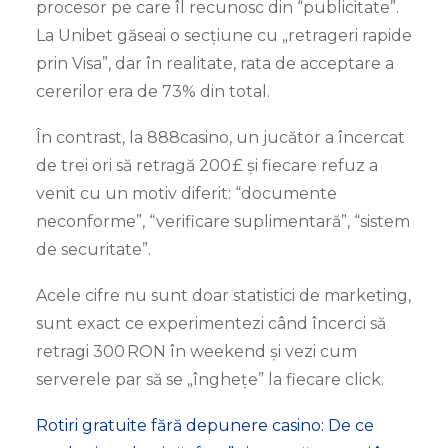
procesor pe care îl recunosc din “publicitate”.
La Unibet găseai o secțiune cu „retrageri rapide
prin Visa”, dar în realitate, rata de acceptare a
cererilor era de 73% din total.
În contrast, la 888casino, un jucător a încercat
de trei ori să retragă 200 £ și fiecare refuz a
venit cu un motiv diferit: “documente
neconforme”, “verificare suplimentară”, “sistem
de securitate”.
Acele cifre nu sunt doar statistici de marketing,
sunt exact ce experimentezi când încerci să
retragi 300 RON în weekend și vezi cum
serverele par să se „înghețe” la fiecare click.
Rotiri gratuite fără depunere casino: De ce