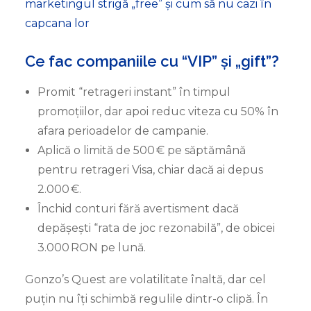
marketingul strigă „free” şi cum să nu cazi în
capcana lor
Ce fac companiile cu “VIP” și „gift”?
Promit “retrageri instant” în timpul
promoțiilor, dar apoi reduc viteza cu 50% în
afara perioadelor de campanie.
Aplică o limită de 500 € pe săptămână
pentru retrageri Visa, chiar dacă ai depus
2.000 €.
Închid conturi fără avertisment dacă
depășești “rata de joc rezonabilă”, de obicei
3.000 RON pe lună.
Gonzo’s Quest are volatilitate înaltă, dar cel
puțin nu îți schimbă regulile dintr-o clipă. În