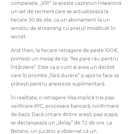
comparație, „VIP” la aceste cazinouri înseamnă
un set de termeni care se actualizează la
fiecare 30 de zile, ca un abonament la un
serviciu de streaming cu prețul modificat în
secret.
And then, la fiecare retragere de peste 100 €,
primești un mesaj de tip “Ne pare rău pentru
întârziere”. Este ca și cum ai avea un dentist
care îți promite „fără durere” și apoi te face să
plătești pentru anestezie suplimentară.
În realitate, o retragere Visa implică trei pași:
verificare KYC, procesare bancară, confirmare
de bază. Dacă oricare dintre acești pași scapă,
se declanșează un „delay” de 72 de ore. La
Betano, un jucător a observat că un