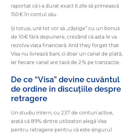
raportat că i-a durat exact 6 zile să primească
150 € în contul său.
Și totuși, unii tot vor să „câștige” cu un bonus
de 10 € fără depunere, crezând că asta le va
rezolva viața financiară. And they forget that
Visa nu livrează bani, ci doar un canal de plată,
iar fiecare canal are taxă de 2 % pe tranzacție.
De ce “Visa” devine cuvântul
de ordine în discuțiile despre
retragere
Un studiu intern, cu 237 de conturi active,
arată că 89% dintre utilizatori alegă Visa
pentru retragere pentru că este singurul