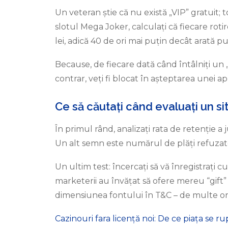
Un veteran știe că nu există „VIP” gratuit; 
slotul Mega Joker, calculați că fiecare rotire
lei, adică 40 de ori mai puțin decât arată pu
Because, de fiecare dată când întâlniți un „g
contrar, veți fi blocat în așteptarea unei a
Ce să căutați când evaluați un sit
În primul rând, analizați rata de retenție a 
Un alt semn este numărul de plăți refuzate;
Un ultim test: încercați să vă înregistrați 
marketerii au învățat să ofere mereu “gift” 
dimensiunea fontului în T&C – de multe ori e
Cazinouri fara licență noi: De ce piața se rup