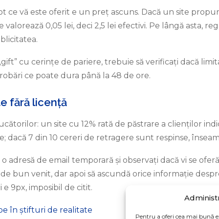
tot ce vă este oferit e un preț ascuns. Dacă un site propu
 valorează 0,05 lei, deci 2,5 lei efectivi. Pe lângă asta, r
blicitatea.
ift” cu cerințe de pariere, trebuie să verificați dacă limit
probări ce poate dura până la 48 de ore.
e fără licență
jucătorilor: un site cu 12% rată de păstrare a clienților ind
 dacă 7 din 10 cereri de retragere sunt respinse, înseamn
cu o adresă de email temporară și observați dacă vi se oferă
de bun venit, dar apoi să ascundă orice informație despre 
 9px, imposibil de citit.
Administ
e în știfturi de realitate
Pentru a oferi cea mai bună ex