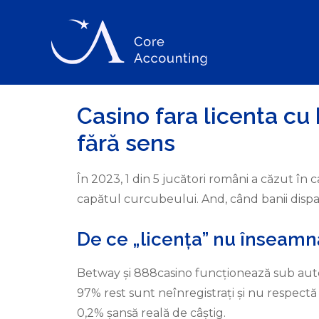
Casino fara licenta cu
fără sens
În 2023, 1 din 5 jucători români a căzut în
capătul curcubeului. And, când banii dispar
De ce „licența” nu înseamn
Betway și 888casino funcționează sub autori
97% rest sunt neînregistrați și nu respect
0,2% șansă reală de câștig.