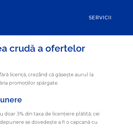
SERVICII
ea crudă a ofertelor
ără licență, crezând că găsește aurul la
ăria promoțiilor spărgate.
punere
 doar 3% din taxa de licențiere plătită; cei
ă depunere se dovedește a fi o capcană cu