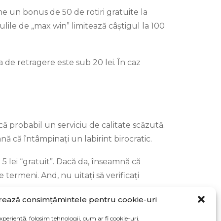
ne un bonus de 50 de rotiri gratuite la
egulile de „max win” limitează câștigul la 100
a de retragere este sub 20 lei. În caz
ică probabil un serviciu de calitate scăzută.
ă că întâmpinați un labirint birocratic.
 5 lei “gratuit”. Dacă da, înseamnă că
termeni. And, nu uitați să verificați
rează consimțămintele pentru cookie-uri
periență, folosim tehnologii, cum ar fi cookie-uri,