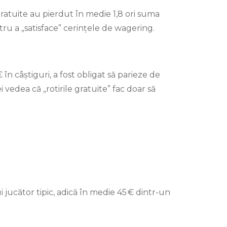
 gratuite au pierdut în medie 1,8 ori suma
entru a „satisface” cerințele de wagering.
 în câștiguri, a fost obligat să parieze de
i vedea că „rotirile gratuite” fac doar să
 jucător tipic, adică în medie 45 € dintr-un