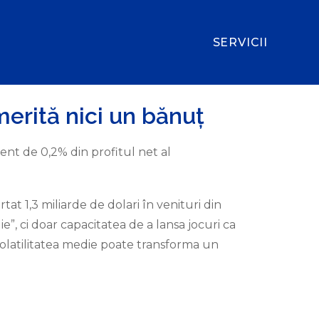
SERVICII
merită nici un bănuț
ent de 0,2% din profitul net al
t 1,3 miliarde de dolari în venituri din
e”, ci doar capacitatea de a lansa jocuri ca
volatilitatea medie poate transforma un