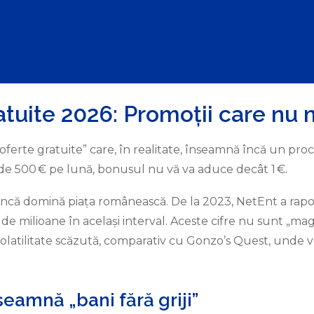
atuite 2026: Promoții care nu 
ferte gratuite” care, în realitate, înseamnă încă un proc
 de 500 € pe lună, bonusul nu vă va aduce decât 1 €.
că domină piața românească. De la 2023, NetEnt a raporta
 de milioane în același interval. Aceste cifre nu sunt „magi
olatilitate scăzută, comparativ cu Gonzo’s Quest, unde 
nseamnă „bani fără griji”