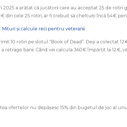
n 2025 a arătat că jucătorii care au acceptat 25 de rotiri
0 € din cele 25 rotiri, ar fi trebuit să cheltuiți încă 54 € p
Mituri și calcule reci pentru veteranii
mit 10 rotiri pe slotul “Book of Dead”. Deși a colectat 12 €
a retrage banii. Când vei calcula 360 € împărțit la 12 €, ve
atea ofertelor nu depășesc 15% din bugetul de joc al unui