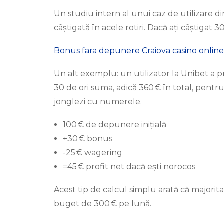
Un studiu intern al unui caz de utilizare di
câștigată în acele rotiri. Dacă ați câștigat 3
Bonus fara depunere Craiova casino online: 
Un alt exemplu: un utilizator la Unibet a pri
30 de ori suma, adică 360 € în total, pentru 
jonglezi cu numerele.
100 € de depunere inițială
+30 € bonus
-25 € wagering
=45 € profit net dacă ești norocos
Acest tip de calcul simplu arată că majorit
buget de 300 € pe lună.