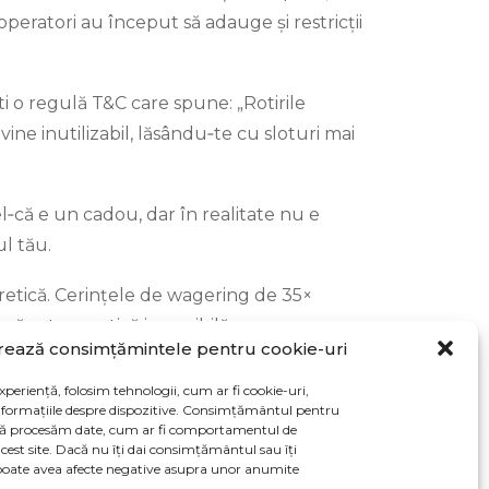
operatori au început să adauge și restricții
ti o regulă T&C care spune: „Rotirile
ine inutilizabil, lăsându‑te cu sloturi mai
l‑că e un cadou, dar în realitate nu e
l tău.
teoretică. Cerințele de wagering de 35×
ă este practică imposibilă.
rează consimțămintele pentru cookie-uri
periență, folosim tehnologii, cum ar fi cookie-uri,
informațiile despre dispozitive. Consimțământul pentru
g de frustrare la fontul de 9 px din meniul
 să procesăm date, cum ar fi comportamentul de
cest site. Dacă nu îți dai consimțământul sau îți
oate avea afecte negative asupra unor anumite