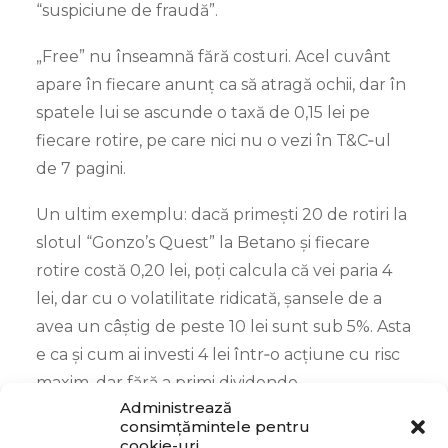
“suspiciune de fraudă”.
„Free” nu înseamnă fără costuri. Acel cuvânt
apare în fiecare anunț ca să atragă ochii, dar în
spatele lui se ascunde o taxă de 0,15 lei pe
fiecare rotire, pe care nici nu o vezi în T&C‑ul
de 7 pagini.
Un ultim exemplu: dacă primeşti 20 de rotiri la
slotul “Gonzo’s Quest” la Betano și fiecare
rotire costă 0,20 lei, poţi calcula că vei paria 4
lei, dar cu o volatilitate ridicată, şansele de a
avea un câştig de peste 10 lei sunt sub 5%. Asta
e ca şi cum ai investi 4 lei într‑o acţiune cu risc
maxim, dar fără a primi dividende.
Administrează
consimțămintele pentru
păcănele volatilitate mare pe bani reali –
cookie-uri