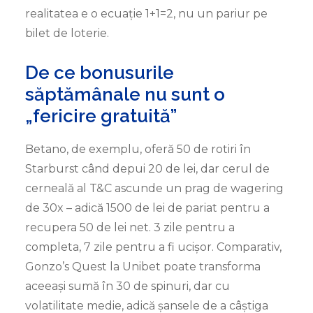
realitatea e o ecuație 1+1=2, nu un pariur pe
bilet de loterie.
De ce bonusurile
săptămânale nu sunt o
„fericire gratuită”
Betano, de exemplu, oferă 50 de rotiri în
Starburst când depui 20 de lei, dar cerul de
cerneală al T&C ascunde un prag de wagering
de 30x – adică 1500 de lei de pariat pentru a
recupera 50 de lei net. 3 zile pentru a
completa, 7 zile pentru a fi ucişor. Comparativ,
Gonzo’s Quest la Unibet poate transforma
aceeaşi sumă în 30 de spinuri, dar cu
volatilitate medie, adică șansele de a câștiga