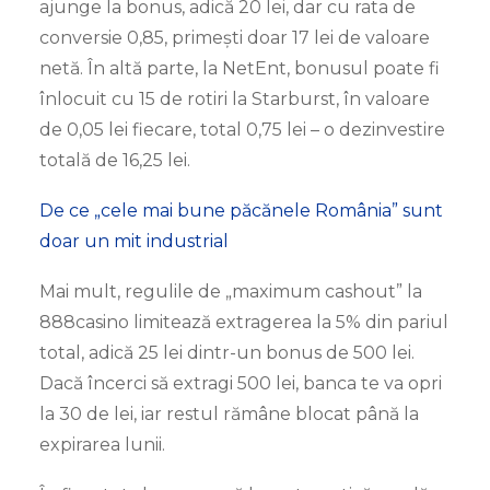
ajunge la bonus, adică 20 lei, dar cu rata de
conversie 0,85, primeşti doar 17 lei de valoare
netă. În altă parte, la NetEnt, bonusul poate fi
înlocuit cu 15 de rotiri la Starburst, în valoare
de 0,05 lei fiecare, total 0,75 lei – o dezinvestire
totală de 16,25 lei.
De ce „cele mai bune păcănele România” sunt
doar un mit industrial
Mai mult, regulile de „maximum cashout” la
888casino limitează extragerea la 5% din pariul
total, adică 25 lei dintr-un bonus de 500 lei.
Dacă încerci să extragi 500 lei, banca te va opri
la 30 de lei, iar restul rămâne blocat până la
expirarea lunii.