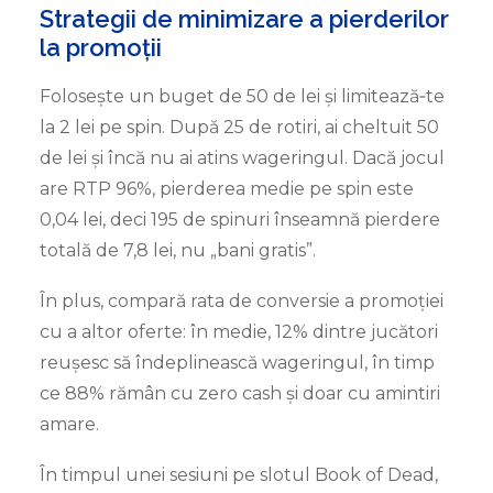
Strategii de minimizare a pierderilor
la promoții
Folosește un buget de 50 de lei și limitează‑te
la 2 lei pe spin. După 25 de rotiri, ai cheltuit 50
de lei și încă nu ai atins wageringul. Dacă jocul
are RTP 96%, pierderea medie pe spin este
0,04 lei, deci 195 de spinuri înseamnă pierdere
totală de 7,8 lei, nu „bani gratis”.
În plus, compară rata de conversie a promoției
cu a altor oferte: în medie, 12% dintre jucători
reușesc să îndeplinească wageringul, în timp
ce 88% rămân cu zero cash și doar cu amintiri
amare.
În timpul unei sesiuni pe slotul Book of Dead,