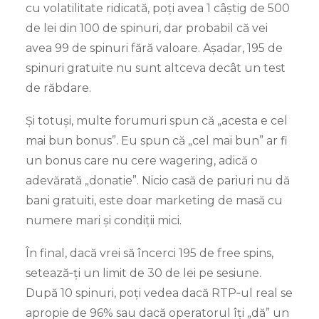
cu volatilitate ridicată, poți avea 1 câștig de 500
de lei din 100 de spinuri, dar probabil că vei
avea 99 de spinuri fără valoare. Așadar, 195 de
spinuri gratuite nu sunt altceva decât un test
de răbdare.
Și totuși, multe forumuri spun că „acesta e cel
mai bun bonus”. Eu spun că „cel mai bun” ar fi
un bonus care nu cere wagering, adică o
adevărată „donatie”. Nicio casă de pariuri nu dă
bani gratuiti, este doar marketing de masă cu
numere mari și condiții mici.
În final, dacă vrei să încerci 195 de free spins,
setează‑ți un limit de 30 de lei pe sesiune.
După 10 spinuri, poți vedea dacă RTP‑ul real se
apropie de 96% sau dacă operatorul îți „dă” un