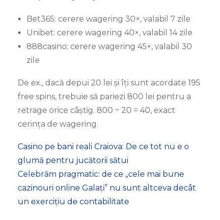
Bet365: cerere wagering 30×, valabil 7 zile
Unibet: cerere wagering 40×, valabil 14 zile
888casino: cerere wagering 45×, valabil 30
zile
De ex., dacă depui 20 lei și îți sunt acordate 195
free spins, trebuie să pariezi 800 lei pentru a
retrage orice câștig. 800 ÷ 20 = 40, exact
cerința de wagering.
Casino pe bani reali Craiova: De ce tot nu e o
glumă pentru jucătorii sătui
Celebrăm pragmatic: de ce „cele mai bune
cazinouri online Galați” nu sunt altceva decât
un exercițiu de contabilitate