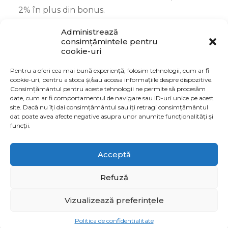
2% în plus din bonus.
Administrează
Bonus 150% la prima depunere casino online:
consimțămintele pentru
Matematica rece a „cadourilor” de marketing
cookie-uri
Totuși, ceva mă enervează la aceste oferte:
Pentru a oferi cea mai bună experiență, folosim tehnologii, cum ar fi
cookie-uri, pentru a stoca și/sau accesa informațiile despre dispozitive.
fontul mic de pe pagina de confirmare a
Consimțământul pentru aceste tehnologii ne permite să procesăm
date, cum ar fi comportamentul de navigare sau ID-uri unice pe acest
bonusului, care forțează o zoomare inutilă și îți
site. Dacă nu îți dai consimțământul sau îți retragi consimțământul
strică ochii.
dat poate avea afecte negative asupra unor anumite funcționalități și
funcții.
cazinouri cu bonus fara depunere la
inregistrare – ce nu-ţi spun ei şi ce ştii tu deja
Acceptă
Refuză
Vizualizează preferințele
Politica de confidentialitate