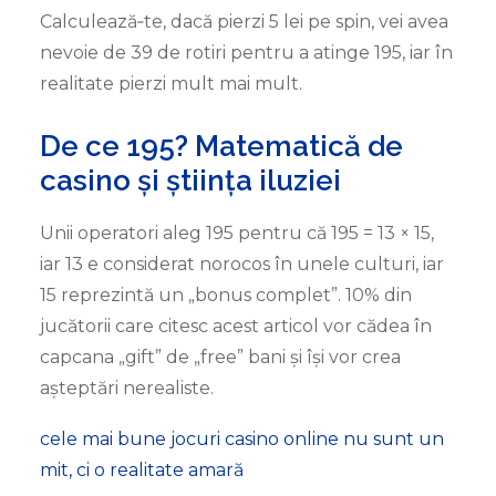
Calculează‑te, dacă pierzi 5 lei pe spin, vei avea
nevoie de 39 de rotiri pentru a atinge 195, iar în
realitate pierzi mult mai mult.
De ce 195? Matematică de
casino și știința iluziei
Unii operatori aleg 195 pentru că 195 = 13 × 15,
iar 13 e considerat norocos în unele culturi, iar
15 reprezintă un „bonus complet”. 10% din
jucătorii care citesc acest articol vor cădea în
capcana „gift” de „free” bani și își vor crea
așteptări nerealiste.
cele mai bune jocuri casino online nu sunt un
mit, ci o realitate amară