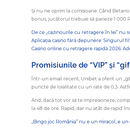
Și nu ne oprim la comisioane. Când Betano 
bonus, jucătorul trebuie să parieze 1 000 R
De ce „cazinourile cu retragere în lei” nu 
Aplicaţia casino fără depunere: Singurul filt
Casino online cu retragere rapidă 2026: Ade
Promisiunile de “VIP” și “gif
Într-un email recent, Unibet a oferit un „gi
puncte de loialitate cu un rate de 0,3. Ast
And, dacă tot vor să te impresioneze, compar
la 48 de ore. Rapid, dar nu atât de rapid înc
„Bingo joc România” nu e un miracol, e un