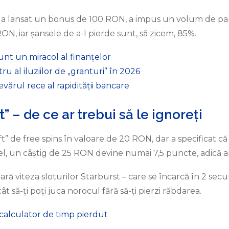
a lansat un bonus de 100 RON, a impus un volum de parie
ON, iar șansele de a-l pierde sunt, să zicem, 85%.
sunt un miracol al finanțelor
ru al iluziilor de „granturi” în 2026
vărul rece al rapidității bancare
t” – de ce ar trebui să le ignoreţi
ft” de free spins în valoare de 20 RON, dar a specificat că 
fel, un câștig de 25 RON devine numai 7,5 puncte, adică 
ă viteza sloturilor Starburst – care se încarcă în 2 secund
ât să-ţi poţi juca norocul fără să-ţi pierzi răbdarea.
 calculator de timp pierdut