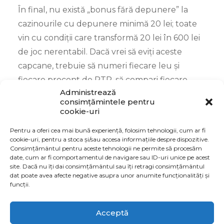
În final, nu există „bonus fără depunere” la
cazinourile cu depunere minimă 20 lei; toate
vin cu condiții care transformă 20 lei în 600 lei
de joc nerentabil. Dacă vrei să eviţi aceste
capcane, trebuie să numeri fiecare leu și
fiecare procent de RTP, să compari fiecare
Administrează
ofertă cu un calcul brut de profit și pierdere.
consimțămintele pentru
cookie-uri
Kenojul Live pe Bani Reali: Nu e Nimic Magician,
e Doar Statistici și Banalitate
Pentru a oferi cea mai bună experiență, folosim tehnologii, cum ar fi
cookie-uri, pentru a stoca și/sau accesa informațiile despre dispozitive.
Consimțământul pentru aceste tehnologii ne permite să procesăm
Acum, să fim serioși: cea mai enervantă parte a
date, cum ar fi comportamentul de navigare sau ID-uri unice pe acest
site. Dacă nu îți dai consimțământul sau îți retragi consimțământul
întregului proces este fontul minuscul al
dat poate avea afecte negative asupra unor anumite funcționalități și
butonului „Confirmă depunere” din interfața
funcții.
de joc – aproape imposibil de citit pe ecranul
de 5 inci.
Acceptă