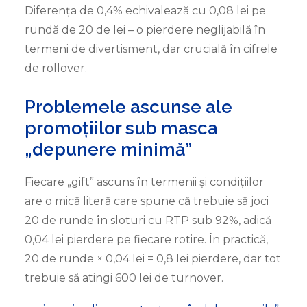
Diferența de 0,4% echivalează cu 0,08 lei pe
rundă de 20 de lei – o pierdere neglijabilă în
termeni de divertisment, dar crucială în cifrele
de rollover.
Problemele ascunse ale
promoțiilor sub masca
„depunere minimă”
Fiecare „gift” ascuns în termenii și condițiilor
are o mică literă care spune că trebuie să joci
20 de runde în sloturi cu RTP sub 92%, adică
0,04 lei pierdere pe fiecare rotire. În practică,
20 de runde × 0,04 lei = 0,8 lei pierdere, dar tot
trebuie să atingi 600 lei de turnover.