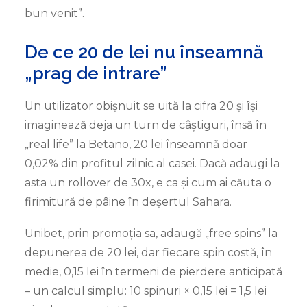
bun venit”.
De ce 20 de lei nu înseamnă
„prag de intrare”
Un utilizator obișnuit se uită la cifra 20 și își
imaginează deja un turn de câștiguri, însă în
„real life” la Betano, 20 lei înseamnă doar
0,02% din profitul zilnic al casei. Dacă adaugi la
asta un rollover de 30x, e ca și cum ai căuta o
firimitură de pâine în deșertul Sahara.
Unibet, prin promoția sa, adaugă „free spins” la
depunerea de 20 lei, dar fiecare spin costă, în
medie, 0,15 lei în termeni de pierdere anticipată
– un calcul simplu: 10 spinuri × 0,15 lei = 1,5 lei