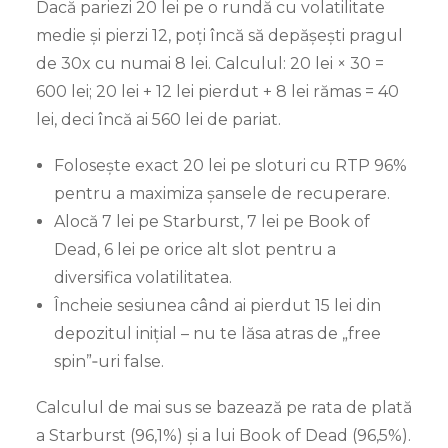
Dacă pariezi 20 lei pe o rundă cu volatilitate
medie și pierzi 12, poți încă să depășești pragul
de 30x cu numai 8 lei. Calculul: 20 lei × 30 =
600 lei; 20 lei + 12 lei pierdut + 8 lei rămas = 40
lei, deci încă ai 560 lei de pariat.
Folosește exact 20 lei pe sloturi cu RTP 96%
pentru a maximiza șansele de recuperare.
Alocă 7 lei pe Starburst, 7 lei pe Book of
Dead, 6 lei pe orice alt slot pentru a
diversifica volatilitatea.
Încheie sesiunea când ai pierdut 15 lei din
depozitul inițial – nu te lăsa atras de „free
spin”‑uri false.
Calculul de mai sus se bazează pe rata de plată
a Starburst (96,1%) și a lui Book of Dead (96,5%).