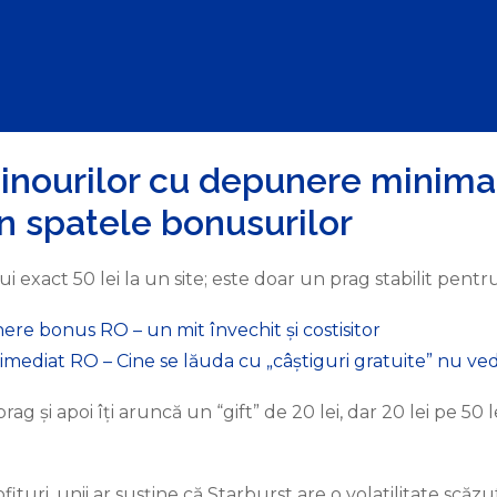
inourilor cu depunere minima 
 spatele bonusurilor
exact 50 lei la un site; este doar un prag stabilit pentru a 
ere bonus RO – un mit învechit și costisitor
ns imediat RO – Cine se lăuda cu „câștiguri gratuite” nu v
prag și apoi îți aruncă un “gift” de 20 lei, dar 20 lei pe 
ituri, unii ar susține că Starburst are o volatilitate scăz