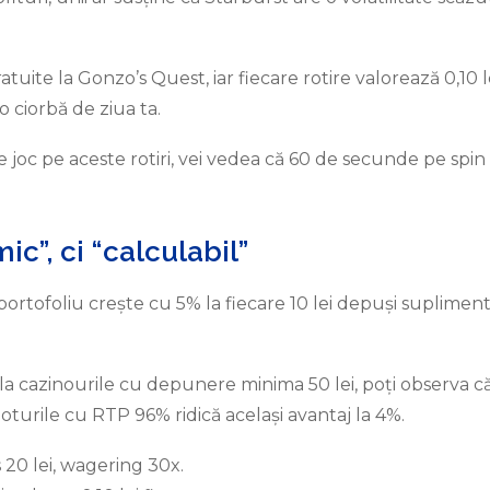
gratuite la Gonzo’s Quest, iar fiecare rotire valorează 0,10 l
 ciorbă de ziua ta.
 de joc pe aceste rotiri, vei vedea că 60 de secunde pe sp
c”, ci “calculabil”
portofoliu crește cu 5% la fiecare 10 lei depuși suplimenta
a cazinourile cu depunere minima 50 lei, poți observa că
loturile cu RTP 96% ridică același avantaj la 4%.
20 lei, wagering 30x.