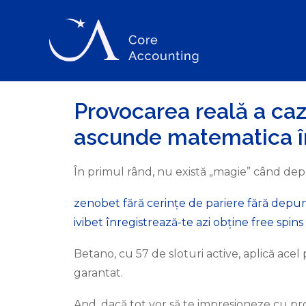
Provocarea reală a caz
ascunde matematica în
În primul rând, nu există „magie” când depui 
zenobet fără cerințe de pariere fără depun
ivibet înregistrează-te azi obține free spi
Betano, cu 57 de sloturi active, aplică acel 
garantat.
And, dacă tot vor să te impresioneze cu prof