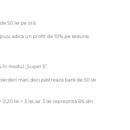
de 50 lei pe oră.
depuși, adică un profit de 10% pe sesiune.
% în modul „Super 5”.
 pierderi mari, deci păstrează banii de 50 lei
,20 lei = 3 lei, iar 3 lei reprezintă 6% din