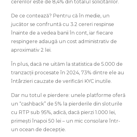
cererilor este de 8,4% din totalul solicitărilor.
De ce contează? Pentru că în medie, un
jucător se confruntă cu 3.2 cereri respinse
înainte de a vedea banii în cont, iar fiecare
respingere adaugă un cost administrativ de
aproximativ 2 lei.
În plus, dacă ne uităm la statistica de 5.000 de
tranzacții procesate în 2024, 73% dintre ele au
întârzieri cauzate de verificări KYC inutile.
Dar nu totul e pierdere: unele platforme oferă
un “cashback” de 5% la pierderile din sloturile
cu RTP sub 95%, adică, dacă pierzi 1.000 lei,
primești înapoi 50 lei – un mic consolare într-
un ocean de decepție.