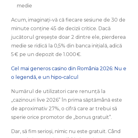
medie
Acum, imaginaţi-vă că fiecare sesiune de 30 de
minute conţine 45 de decizii critice. Dacă
jucătorul greşește doar 2 dintre ele, pierderea
medie se ridică la 0,5% din banca iniţială, adică
5 € pe un depozit de 1.000 €.
Cel mai generos casino din România 2026: Nu e
o legendă, e un hipo‑calcul
Numărul de utilizatori care renunţă la
„cazinouri live 2026” în prima săptămână este
de aproximativ 27%, o cifră care ar trebui să
sperie orice promotor de „bonus gratuit”.
Dar, să fim serioși, nimic nu este gratuit. Când