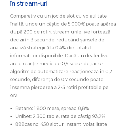
în stream‑uri
Comparativ cu un joc de slot cu volatilitate
înaltă, unde un câștig de 5.000 € poate apărea
după 200 de rotiri, stream‑urile live forțează
decizii în 3 secunde, reducând șansele de
analiză strategică la 0,4% din totalul
informațiilor disponibile. Dacă un dealer live
are o reacție medie de 0,9 secunde, iar un
algoritm de automatizare reacționează în 0,2
secunde, diferența de 0,7 secunde poate
însemna pierderea a 2‑3 rotiri profitabile pe
oră.
Betano: 1.800 mese, spread 0,8%
Unibet: 2.300 table, rata de câștig 93,2%
888casino: 450 sloturi instant, volatilitate