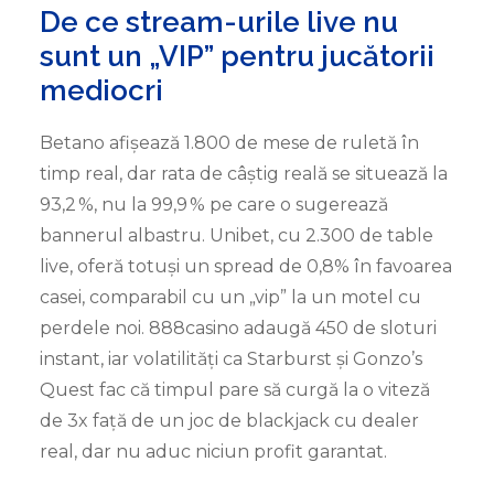
De ce stream-urile live nu
sunt un „VIP” pentru jucătorii
mediocri
Betano afișează 1.800 de mese de ruletă în
timp real, dar rata de câștig reală se situează la
93,2 %, nu la 99,9 % pe care o sugerează
bannerul albastru. Unibet, cu 2.300 de table
live, oferă totuși un spread de 0,8% în favoarea
casei, comparabil cu un „vip” la un motel cu
perdele noi. 888casino adaugă 450 de sloturi
instant, iar volatilități ca Starburst și Gonzo’s
Quest fac că timpul pare să curgă la o viteză
de 3x față de un joc de blackjack cu dealer
real, dar nu aduc niciun profit garantat.