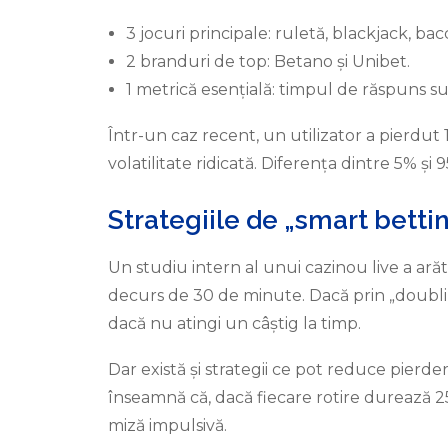
3 jocuri principale: ruletă, blackjack, bac
2 branduri de top: Betano și Unibet.
1 metrică esențială: timpul de răspuns s
Într-un caz recent, un utilizator a pierdut 
volatilitate ridicată. Diferența dintre 5% ș
Strategiile de „smart betting
Un studiu intern al unui cazinou live a arăt
decurs de 30 de minute. Dacă prin „doubling” 
dacă nu atingi un câștig la timp.
Dar există și strategii ce pot reduce pierder
înseamnă că, dacă fiecare rotire durează 25
miză impulsivă.