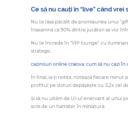
Ce să nu cauți în “live” când vrei 
Nu te lăsa păcălit de promisiunea unui “gif
înseamnă că 90% dintre jucători se vor înfr
Nu te încrede în “VIP lounge” cu iluminare
strategic.
cazinouri online craiova: cum să nu cazi în
În final, ia-ți notițe, notează fiecare minu
profitul pe sloturi depășește cu 3,2x cel de 
Și să nu uităm de UI-ul enervant al unui joc
scris de un hamster în miniatură.