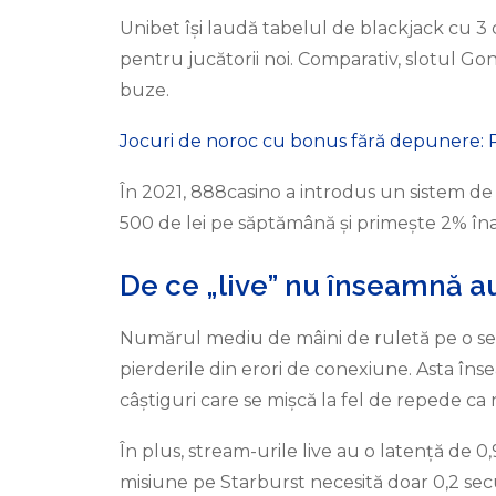
Unibet își laudă tabelul de blackjack cu 3 
pentru jucătorii noi. Comparativ, slotul Gon
buze.
Jocuri de noroc cu bonus fără depunere: Re
În 2021, 888casino a introdus un sistem de
500 de lei pe săptămână și primește 2% înap
De ce „live” nu înseamnă au
Numărul mediu de mâini de ruletă pe o sesiun
pierderile din erori de conexiune. Asta înse
câștiguri care se mișcă la fel de repede ca 
În plus, stream-urile live au o latență de 
misiune pe Starburst necesită doar 0,2 secu