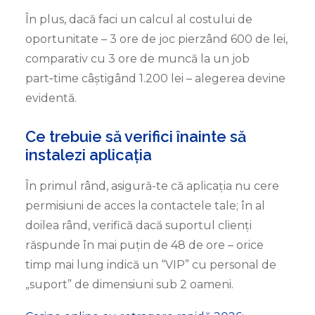
În plus, dacă faci un calcul al costului de
oportunitate – 3 ore de joc pierzând 600 de lei,
comparativ cu 3 ore de muncă la un job
part‑time câștigând 1.200 lei – alegerea devine
evidentă.
Ce trebuie să verifici înainte să
instalezi aplicația
În primul rând, asigură-te că aplicația nu cere
permisiuni de acces la contactele tale; în al
doilea rând, verifică dacă suportul clienți
răspunde în mai puțin de 48 de ore – orice
timp mai lung indică un “VIP” cu personal de
„suport” de dimensiuni sub 2 oameni.