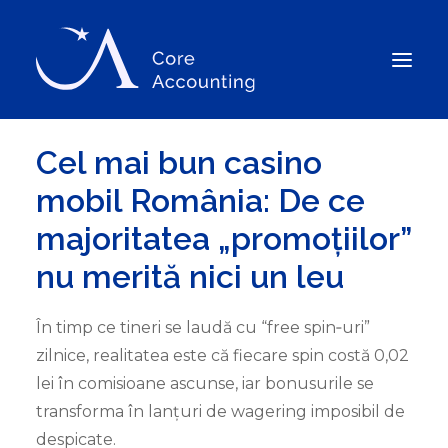
Cel mai bun casino
SERVICII
mobil România: De ce
majoritatea „promoțiilor”
nu merită nici un leu
În timp ce tineri se laudă cu “free spin‑uri”
zilnice, realitatea este că fiecare spin costă 0,02
lei în comisioane ascunse, iar bonusurile se
transforma în lanțuri de wagering imposibil de
despicate.