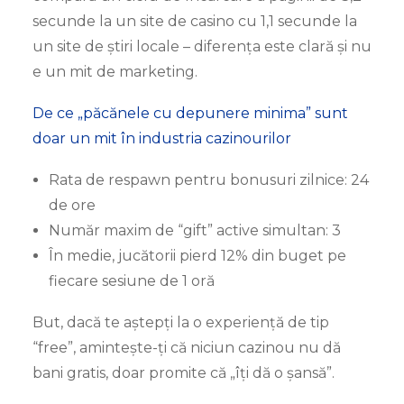
secunde la un site de casino cu 1,1 secunde la
un site de știri locale – diferența este clară și nu
e un mit de marketing.
De ce „păcănele cu depunere minima” sunt
doar un mit în industria cazinourilor
Rata de respawn pentru bonusuri zilnice: 24
de ore
Număr maxim de “gift” active simultan: 3
În medie, jucătorii pierd 12% din buget pe
fiecare sesiune de 1 oră
But, dacă te aștepți la o experiență de tip
“free”, amintește-ţi că niciun cazinou nu dă
bani gratis, doar promite că „îţi dă o șansă”.