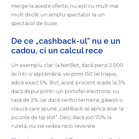
merge la aceste oferte, nu ești cu mult mai
mult decât un simplu spectator la un
spectacol de iluzie.
De ce „cashback-ul” nu e un
cadou, ci un calcul rece
Un exemplu clar: la NetBet, dacă pierzi 3.000
lei într-o săptămână, vei primi 150 lei înapoi,
adică exact 5%. But, acest procent scade la 3%
dacă depui printr-un portofel electronic cu
taxă de 2%. Iar dacă verifici termenii, găsești o
clauză care spune „cashback se aplică doar la
jocurile de tip slot”. Deci, dacă joci 70% la
ruletă, nu vei vedea nicio revenire.