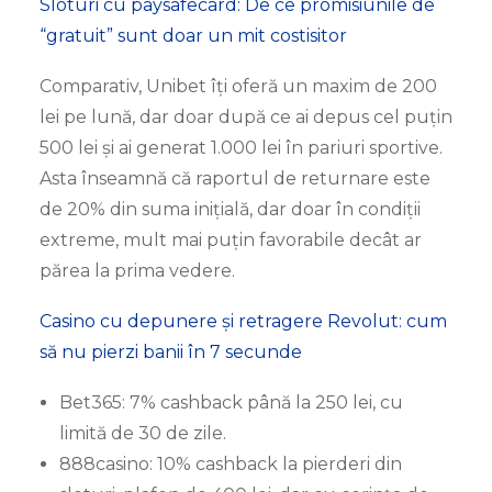
Sloturi cu paysafecard: De ce promisiunile de
“gratuit” sunt doar un mit costisitor
Comparativ, Unibet îți oferă un maxim de 200
lei pe lună, dar doar după ce ai depus cel puțin
500 lei și ai generat 1.000 lei în pariuri sportive.
Asta înseamnă că raportul de returnare este
de 20% din suma inițială, dar doar în condiții
extreme, mult mai puțin favorabile decât ar
părea la prima vedere.
Casino cu depunere și retragere Revolut: cum
să nu pierzi banii în 7 secunde
Bet365: 7% cashback până la 250 lei, cu
limită de 30 de zile.
888casino: 10% cashback la pierderi din