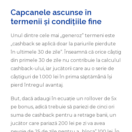
Capcanele ascunse în
termenii și condițiile fine
Unul dintre cele mai „generoz” termeni este
„cashback se aplică doar la pariurile pierdute
în ultimele 30 de zile”. Înseamnă că orice câștig
din primele 30 de zile nu contribuie la calculul
cashback-ului, iar jucătorii care au o serie de
câștiguri de 1.000 lei în prima săptămână își
pierd întregul avantaj.
But, dacă adaugi în ecuație un rollover de 5x
pe bonus, adică trebuie să pariezi de cinci ori
suma de cashback pentru a retrage banii, un
jucător care pariază 200 lei pe zi va avea
nevoie de 25 de zile pentru a „bloca” 100 lei. În