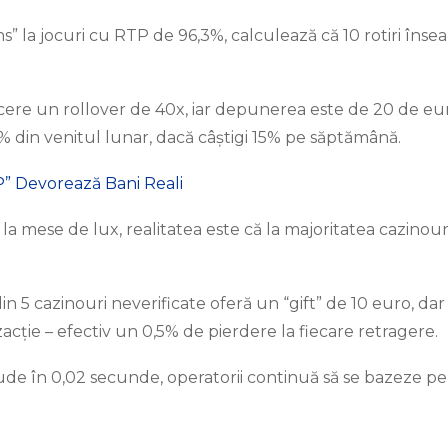
ins” la jocuri cu RTP de 96,3%, calculează că 10 rotiri în
cere un rollover de 40x, iar depunerea este de 20 de eu
5% din venitul lunar, dacă câștigi 15% pe săptămână.
P” Devorează Bani Reali
la mese de lux, realitatea este că la majoritatea cazinour
in 5 cazinouri neverificate oferă un “gift” de 10 euro, da
acție – efectiv un 0,5% de pierdere la fiecare retragere.
aude în 0,02 secunde, operatorii continuă să se bazeze pe