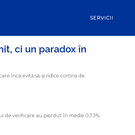
SERVICII
it, ci un paradox în
are încă evită să-și ridice cortina de
lui de verificare au pierdut în medie 0,73%