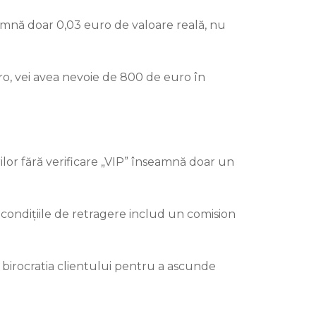
seamnă doar 0,03 euro de valoare reală, nu
ro, vei avea nevoie de 800 de euro în
ilor fără verificare „VIP” înseamnă doar un
r condițiile de retragere includ un comision
 birocratia clientului pentru a ascunde