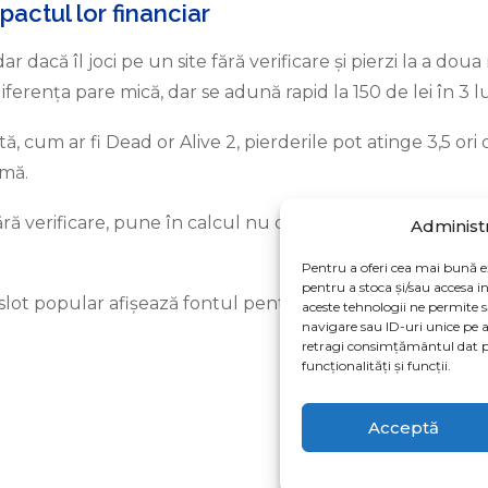
actul lor financiar
acă îl joci pe un site fără verificare și pierzi la a doua r
diferența pare mică, dar se adună rapid la 150 de lei în 3 lu
altă, cum ar fi Dead or Alive 2, pierderile pot atinge 3,5 o
rmă.
 verificare, pune în calcul nu doar bonusul inițial, ci și c
Administ
Pentru a oferi cea mai bună ex
pentru a stoca și/sau accesa 
 slot popular afișează fontul pentru „timp de joc” la 8 pu
aceste tehnologii ne permite
navigare sau ID-uri unice pe a
retragi consimțământul dat p
funcționalități și funcții.
Acceptă