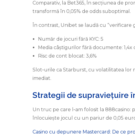
Comparativ, la Bet365, în secțiunea de promoț
transformă în 0,05% de odds suboptimal.
În contrast, Unibet se laudă cu “verificare 
Număr de jocuri fără KYC: 5
Media câștigurilor fără documente: 1,4x d
Risc de cont blocat: 3,6%
Slot‑urile ca Starburst, cu volatilitatea lor
imediat.
Strategii de supraviețuire în
Un truc pe care l‑am folosit la 888casino: p
înlocuiește jocul cu un pariur de 0,05 euro 
Casino cu depunere Mastercard: De ce pro