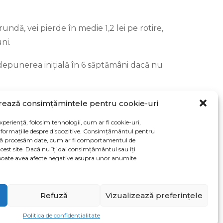
undă, vei pierde în medie 1,2 lei pe rotire,
ni.
ri depunerea inițială în 6 săptămâni dacă nu
ostul ascuns al retragerii și al limitelor de
rează consimțămintele pentru cookie-uri
periență, folosim tehnologii, cum ar fi cookie-uri,
informațiile despre dispozitive. Consimțământul pentru
ncte – aproape imposibil de citit pe ecranul
 să procesăm date, cum ar fi comportamentul de
cest site. Dacă nu îți dai consimțământul sau îți
oate avea afecte negative asupra unor anumite
Refuză
Vizualizează preferințele
Politica de confidentialitate