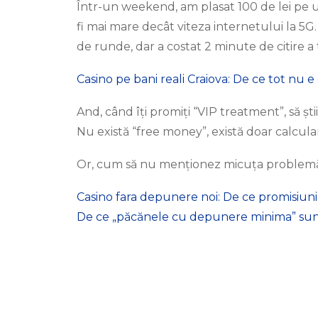
Într-un weekend, am plasat 100 de lei pe u
fi mai mare decât viteza internetului la 5G.
de runde, dar a costat 2 minute de citire a
Casino pe bani reali Craiova: De ce tot nu e
And, când îţi promiţi “VIP treatment”, să ş
Nu există “free money”, există doar calcular
Or, cum să nu menţionez micuţa problemă de 
Casino fara depunere noi: De ce promisiun
De ce „păcănele cu depunere minima” sunt 