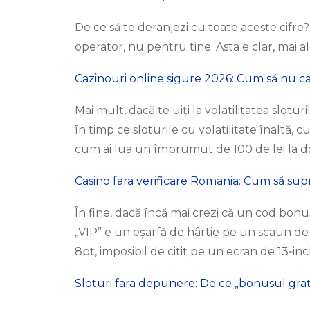
De ce să te deranjezi cu toate aceste cifre
operator, nu pentru tine. Asta e clar, mai 
Cazinouri online sigure 2026: Cum să nu ca
Mai mult, dacă te uiţi la volatilitatea sloturi
în timp ce sloturile cu volatilitate înaltă, 
cum ai lua un împrumut de 100 de lei la dobâ
Casino fara verificare Romania: Cum să supra
În fine, dacă încă mai crezi că un cod bonus
„VIP” e un eșarfă de hârtie pe un scaun de p
8pt, imposibil de citit pe un ecran de 13‑inc
Sloturi fara depunere: De ce „bonusul gratui