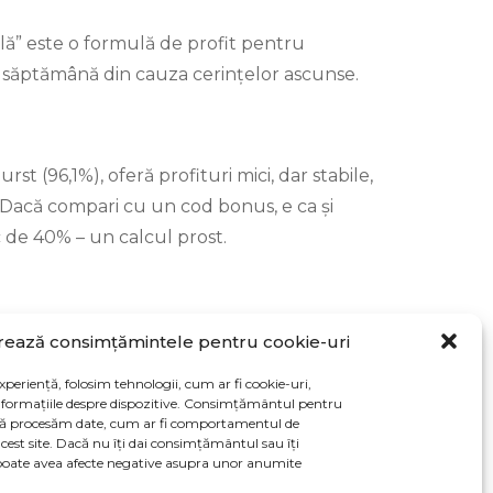
ală” este o formulă de profit pentru
ma săptămână din cauza cerinţelor ascunse.
rst (96,1%), oferă profituri mici, dar stabile,
ri. Dacă compari cu un cod bonus, e ca și
c de 40% – un calcul prost.
 gratuit în lumea cazinourilor. Chiar și
rează consimțămintele pentru cookie-uri
are un buton „Confirmă” scris cu font de
periență, folosim tehnologii, cum ar fi cookie-uri,
informațiile despre dispozitive. Consimțământul pentru
 să procesăm date, cum ar fi comportamentul de
cest site. Dacă nu îți dai consimțământul sau îți
oate avea afecte negative asupra unor anumite