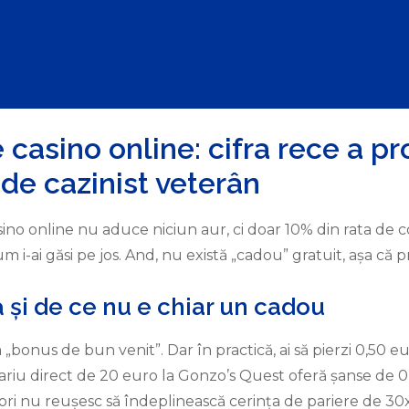
casino online: cifra rece a pr
e cazinist veterân
no online nu aduce niciun aur, ci doar 10% din rata de conv
um i-ai găsi pe jos. And, nu există „cadou” gratuit, așa că 
 și de ce nu e chiar un cadou
„bonus de bun venit”. Dar în practică, ai să pierzi 0,50 e
riu direct de 20 euro la Gonzo’s Quest oferă șanse de 0
tori nu reușesc să îndeplinească cerința de pariere de 30x