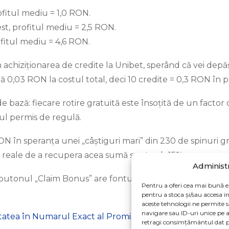
ofitul mediu = 1,0 RON.
st, profitul mediu = 2,5 RON.
ofitul mediu = 4,6 RON.
in achiziționarea de credite la Unibet, sperând că vei depă
 0,03 RON la costul total, deci 10 credite = 0,3 RON în p
 bază: fiecare rotire gratuită este însoțită de un factor 
mul permis de regulă.
 RON în speranța unei „câștiguri mari” din 230 de spinuri 
e reale de a recupera acea sumă sunt sub 15%.
Administ
tonul „Claim Bonus” are fontul setat la 9pt, aproape impo
Pentru a oferi cea mai bună ex
pentru a stoca și/sau accesa 
aceste tehnologii ne permite
navigare sau ID-uri unice pe a
tatea în Numarul Exact al Promisiunilor Deceptive
retragi consimțământul dat p