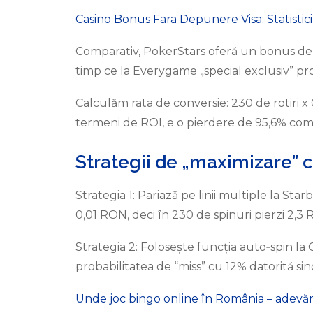
Casino Bonus Fara Depunere Visa: Statistici
Comparativ, PokerStars oferă un bonus de 
timp ce la Everygame „special exclusiv” pro
Calculăm rata de conversie: 230 de rotiri 
termeni de ROI, e o pierdere de 95,6% com
Strategii de „maximizare” 
Strategia 1: Pariază pe linii multiple la St
0,01 RON, deci în 230 de spinuri pierzi 2,3 
Strategia 2: Folosește funcția auto‑spin la 
probabilitatea de “miss” cu 12% datorită sinc
Unde joc bingo online în România – adevărul