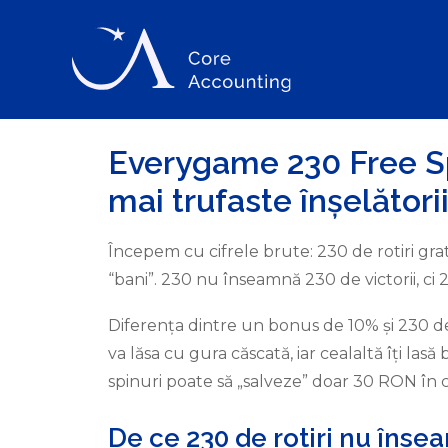
Everygame 230 Free Sp
mai trufaste înșelători
Începem cu cifrele brute: 230 de rotiri gra
“bani”. 230 nu înseamnă 230 de victorii, ci 2
Diferența dintre un bonus de 10% și 230 d
va lăsa cu gura căscată, iar cealaltă îți la
spinuri poate să „salveze” doar 30 RON în 
De ce 230 de rotiri nu înse