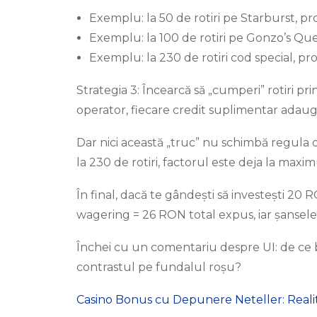
Exemplu: la 50 de rotiri pe Starburst, pr
Exemplu: la 100 de rotiri pe Gonzo’s Que
Exemplu: la 230 de rotiri cod special, pr
Strategia 3: Încearcă să „cumperi” rotiri pr
operator, fiecare credit suplimentar adaugă
Dar nici această „truc” nu schimbă regula de
la 230 de rotiri, factorul este deja la maxi
În final, dacă te gândești să investești 20
wagering = 26 RON total expus, iar șansel
Închei cu un comentariu despre UI: de ce bu
contrastul pe fundalul roșu?
Casino Bonus cu Depunere Neteller: Reali