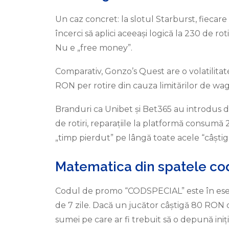
Un caz concret: la slotul Starburst, fiecare
încerci să aplici aceeași logică la 230 de ro
Nu e „free money”.
Comparativ, Gonzo’s Quest are o volatilitate
RON per rotire din cauza limitărilor de wag
Branduri ca Unibet și Bet365 au introdus dej
de rotiri, reparațiile la platformă consum
„timp pierdut” pe lângă toate acele “câștigu
Matematica din spatele co
Codul de promo “CODSPECIAL” este în esență
de 7 zile. Dacă un jucător câștigă 80 RON
sumei pe care ar fi trebuit să o depună iniți