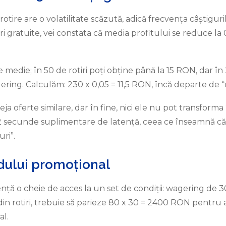
 rotire are o volatilitate scăzută, adică frecvența câștigu
tiri gratuite, vei constata că media profitului se reduce l
 medie; în 50 de rotiri poți obține până la 15 RON, dar în 
ering. Calculăm: 230 x 0,05 = 11,5 RON, încă departe de “c
a oferte similare, dar în fine, nici ele nu pot transforma 
ă 2 secunde suplimentare de latență, ceea ce înseamnă că
ri”.
dului promoțional
 o cheie de acces la un set de condiții: wagering de 30
 din rotiri, trebuie să parieze 80 x 30 = 2400 RON pent
al.