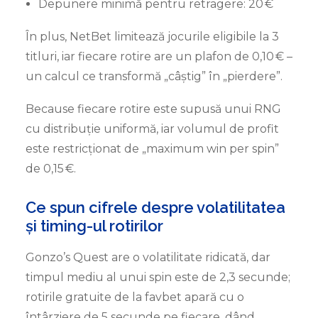
Depunere minimă pentru retragere: 20 €
În plus, NetBet limitează jocurile eligibile la 3
titluri, iar fiecare rotire are un plafon de 0,10 € –
un calcul ce transformă „câștig” în „pierdere”.
Because fiecare rotire este supusă unui RNG
cu distribuție uniformă, iar volumul de profit
este restricționat de „maximum win per spin”
de 0,15 €.
Ce spun cifrele despre volatilitatea
și timing-ul rotirilor
Gonzo’s Quest are o volatilitate ridicată, dar
timpul mediu al unui spin este de 2,3 secunde;
rotirile gratuite de la favbet apară cu o
întârziere de 5 secunde pe fiecare, dând