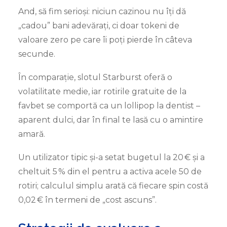
And, să fim serioși: niciun cazinou nu îți dă
„cadou” bani adevărați, ci doar tokeni de
valoare zero pe care îi poți pierde în câteva
secunde.
În comparație, slotul Starburst oferă o
volatilitate medie, iar rotirile gratuite de la
favbet se comportă ca un lollipop la dentist –
aparent dulci, dar în final te lasă cu o amintire
amară.
Un utilizator tipic și-a setat bugetul la 20 € și a
cheltuit 5 % din el pentru a activa acele 50 de
rotiri; calculul simplu arată că fiecare spin costă
0,02 € în termeni de „cost ascuns”.