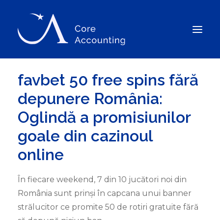
favbet 50 free spins fără
SERVICII
depunere România:
Oglindă a promisiunilor
goale din cazinoul
online
În fiecare weekend, 7 din 10 jucători noi din
România sunt prinși în capcana unui banner
strălucitor ce promite 50 de rotiri gratuite fără