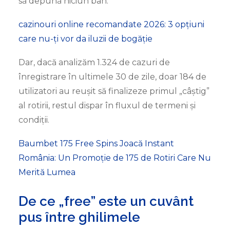
să depună niciun ban.
cazinouri online recomandate 2026: 3 opţiuni
care nu-ţi vor da iluzii de bogăţie
Dar, dacă analizăm 1.324 de cazuri de
înregistrare în ultimele 30 de zile, doar 184 de
utilizatori au reușit să finalizeze primul „câștig”
al rotirii, restul dispar în fluxul de termeni și
condiții.
Baumbet 175 Free Spins Joacă Instant
România: Un Promoție de 175 de Rotiri Care Nu
Merită Lumea
De ce „free” este un cuvânt
pus între ghilimele