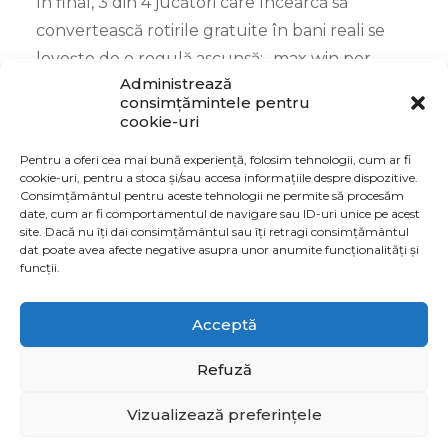
În final, 3 din 4 jucători care încearcă să
convertească rotirile gratuite în bani reali se
lovește de o regulă ascunsă: „max win per
Administrează
spin” este limitat la 0,20 €, iar orice sumă peste
consimțămintele pentru
această limită este anulată.
cookie-uri
Sloturi jackpot progresiv pe bani reali: Cazuri
Pentru a oferi cea mai bună experiență, folosim tehnologii, cum ar fi
cookie-uri, pentru a stoca și/sau accesa informațiile despre dispozitive.
de sânge rece și profituri de nicotină
Consimțământul pentru aceste tehnologii ne permite să procesăm
date, cum ar fi comportamentul de navigare sau ID-uri unice pe acest
site. Dacă nu îți dai consimțământul sau îți retragi consimțământul
And, nu-mi spune că nu am observat că
dat poate avea afecte negative asupra unor anumite funcționalități și
butonul „retrage” în interfața de joc are un
funcții.
font de 9 px, aproape imposibil de citit pe un
ecran de 13‑inch.
Acceptă
Refuză
Vizualizează preferințele