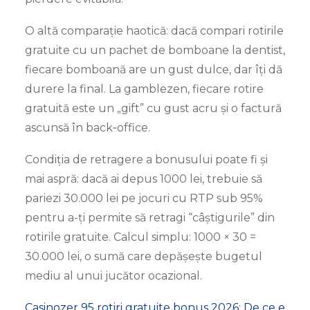
O altă comparație haotică: dacă compari rotirile
gratuite cu un pachet de bomboane la dentist,
fiecare bomboană are un gust dulce, dar îți dă
durere la final. La gamblezen, fiecare rotire
gratuită este un „gift” cu gust acru și o factură
ascunsă în back‑office.
Condiţia de retragere a bonusului poate fi și
mai aspră: dacă ai depus 1000 lei, trebuie să
pariezi 30.000 lei pe jocuri cu RTP sub 95%
pentru a-ţi permite să retragi “câştigurile” din
rotirile gratuite. Calcul simplu: 1000 × 30 =
30.000 lei, o sumă care depăşește bugetul
mediu al unui jucător ocazional.
Casinozer 95 rotiri gratuite bonus 2026: De ce e