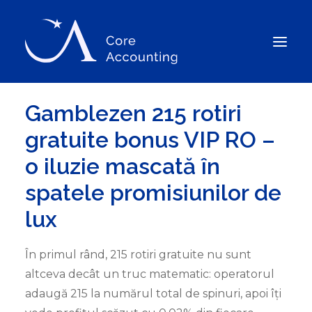
Gamblezen 215 rotiri
SERVICII
gratuite bonus VIP RO –
o iluzie mascată în
spatele promisiunilor de
lux
În primul rând, 215 rotiri gratuite nu sunt
altceva decât un truc matematic: operatorul
adaugă 215 la numărul total de spinuri, apoi îți