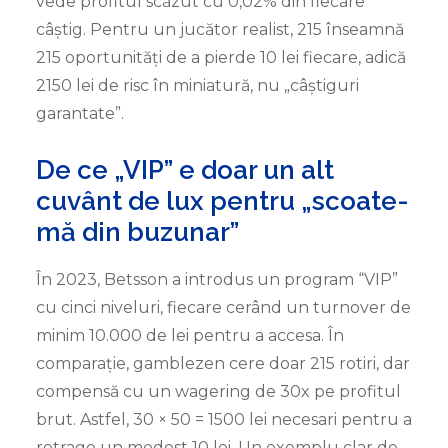
vede profitul scăzut cu 0,02% din fiecare
câștig. Pentru un jucător realist, 215 înseamnă
215 oportunităţi de a pierde 10 lei fiecare, adică
2150 lei de risc în miniatură, nu „câștiguri
garantate”.
De ce „VIP” e doar un alt
cuvânt de lux pentru „scoate-
mă din buzunar”
În 2023, Betsson a introdus un program “VIP”
cu cinci niveluri, fiecare cerând un turnover de
minim 10.000 de lei pentru a accesa. În
comparație, gamblezen cere doar 215 rotiri, dar
compensă cu un wagering de 30x pe profitul
brut. Astfel, 30 × 50 = 1500 lei necesari pentru a
retrage un modest 10 lei. Un exemplu clar de