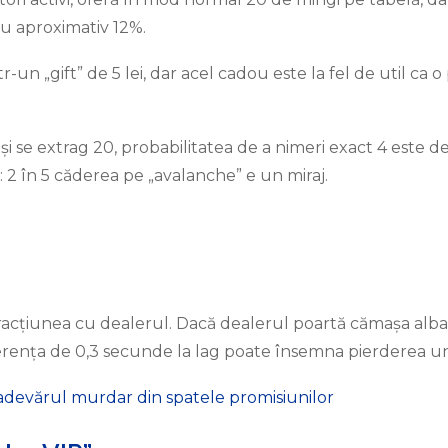
cu aproximativ 12%.
r-un „gift” de 5 lei, dar acel cadou este la fel de util ca 
 și se extrag 20, probabilitatea de a nimeri exact 4 este de
 2 în 5 căderea pe „avalanche” e un miraj.
teracțiunea cu dealerul. Dacă dealerul poartă cămașa alba
ența de 0,3 secunde la lag poate însemna pierderea unui
adevărul murdar din spatele promisiunilor