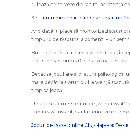
rulează pe servere din Malta, iar latența p
Sloturi cu mize mari: când banii mari nu 
And dacă îți place să monitorizezi statistic
timpului de răspuns la comenzi – un semnal
But dacă vrei să minimizezi pierderile, încep
pierderi maximum 20 lei dacă toate 5 sesiun
Because jocul are și o latură psihologică: 
mare decât la sloturi cu frecvență scăzută
timp ce joacă.
Un ultim lucru: sistemul de „withdrawal” la 
creditează instant, dar la keno live e nevoie
Jocuri de noroc online Cluj-Napoca: De ce p