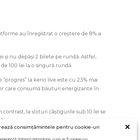
platforme au înregistrat o creștere de 8% a
ei și nu depăși 2 bilete pe rundă. Astfel,
de 100 lei la o singură rundă.
de “progres” la keno live este cu 23% mai
elor care consumă băuturi energizante în
ntrast, la sloturi câștigurile sub 10 lei se
 în cont.
rează consimțămintele pentru cookie-uri
 decât ale celor de la bar
periență, folosim tehnologii, cum ar fi cookie-uri,