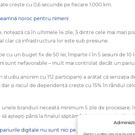
oate crește cu 0,6 secunde pe fiecare 1.000 km.
înseamnă noroc pentru nimeni
ile, notează că în ultimele 14 zile, 3 dintre cele mai mari 
 clar că infrastructura lor este sub presiune.
e cu un buget fix de 50 lei, împarte-l în 5 sesiuni de 10 l
i sunt nefavorabile – mult mai controlat decât un pariu 
un studiu anonim cu 112 participanți a arătat că senzația 
, dar și riscul de dependență crește cu 15% în rândul c
unele branduri necesită minimum 5 zile de procesare; în co
 să aștepți până la finalul săptămânii pentru a primi banii
Administ
ariurile digitale nu sunt nici pe jumătate mai puțin dure
Pentru a oferi cea mai bună ex