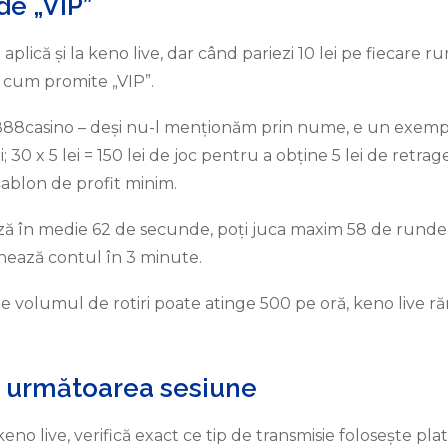
de „VIP”
aplică și la keno live, dar când pariezi 10 lei pe fiecare r
ei cum promite „VIP”.
a 888casino – deși nu-l menționăm prin nume, e un exempl
 30 x 5 lei = 150 lei de joc pentru a obține 5 lei de retrag
ablon de profit minim.
ă în medie 62 de secunde, poți juca maxim 58 de runde p
chează contul în 3 minute.
volumul de rotiri poate atinge 500 pe oră, keno live rămâ
de următoarea sesiune
keno live, verifică exact ce tip de transmisie folosește p