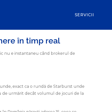
SERVICII
mere în timp real
imic nu e instantaneu când brokerul de
 secunde, exact ca o rundă de Starburst unde
reu de urmărit decât volumul de jocuri de la
ar în România găsești adesea 15, ceea ce