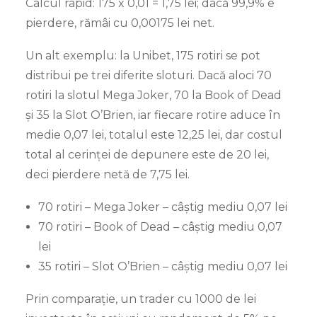
Calcul rapid: 175 x 0,01 = 1,75 lei; dacă 99,9% e
pierdere, rămâi cu 0,00175 lei net.
Un alt exemplu: la Unibet, 175 rotiri se pot
distribui pe trei diferite sloturi. Dacă aloci 70
rotiri la slotul Mega Joker, 70 la Book of Dead
și 35 la Slot O’Brien, iar fiecare rotire aduce în
medie 0,07 lei, totalul este 12,25 lei, dar costul
total al cerinței de depunere este de 20 lei,
deci pierdere netă de 7,75 lei.
70 rotiri – Mega Joker – câștig mediu 0,07 lei
70 rotiri – Book of Dead – câștig mediu 0,07
lei
35 rotiri – Slot O’Brien – câștig mediu 0,07 lei
Prin comparație, un trader cu 1000 de lei