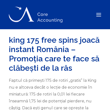
king 175 free spins joacă
SERVICII
instant România –
Promoția care te face să
clăbești de la râs
Faptul că primești 175 de rotiri „gratis” la King
nu e altceva decât o lecție de economie în
miniatură: 175 de rotiri la 0,01 lei fiecare
înseamnă 1,75 lei de potențial pierdere, nu
câștig. Dacă ești genul care se oprește la