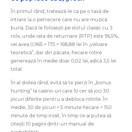
În primul rând, tratează-le ca pe o taxă de
intrare la o petrecere care nu are muzică
bună. Dacă le folosești pe slotul classic cu 3
role, unde rata de returnare (RTP) este 96,5%,
vei avea 0,965 × 175 = 168,88 lei în „valoare
teoretică”, dar din păcate, fiecare rotire
generează în medie doar 0,02 lei, adică 3,5 lei
total.
În al doilea rând, evită să te pierzi în „bonus
hunting” la casino-uri care îți cer să joci 30
jocuri diferite pentru a debloca rotirile. În
medie, 30 de jocuri × 5 minute fiecare = 150
minute de timp irosit, în timp ce ai putea să
citești 10 pagini dintr-un manual de