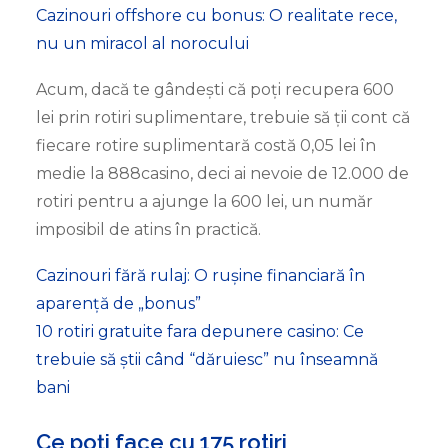
Cazinouri offshore cu bonus: O realitate rece,
nu un miracol al norocului
Acum, dacă te gândești că poți recupera 600
lei prin rotiri suplimentare, trebuie să ții cont că
fiecare rotire suplimentară costă 0,05 lei în
medie la 888casino, deci ai nevoie de 12.000 de
rotiri pentru a ajunge la 600 lei, un număr
imposibil de atins în practică.
Cazinouri fără rulaj: O rușine financiară în
aparență de „bonus”
10 rotiri gratuite fara depunere casino: Ce
trebuie să ştii când “dăruiesc” nu înseamnă
bani
Ce poți face cu 175 rotiri