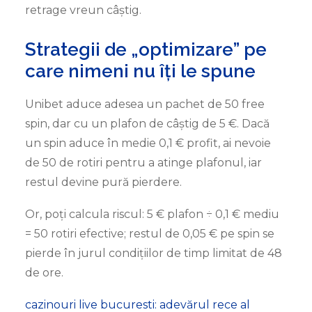
retrage vreun câștig.
Strategii de „optimizare” pe
care nimeni nu îți le spune
Unibet aduce adesea un pachet de 50 free
spin, dar cu un plafon de câștig de 5 €. Dacă
un spin aduce în medie 0,1 € profit, ai nevoie
de 50 de rotiri pentru a atinge plafonul, iar
restul devine pură pierdere.
Or, poți calcula riscul: 5 € plafon ÷ 0,1 € mediu
= 50 rotiri efective; restul de 0,05 € pe spin se
pierde în jurul condițiilor de timp limitat de 48
de ore.
cazinouri live bucuresti: adevărul rece al