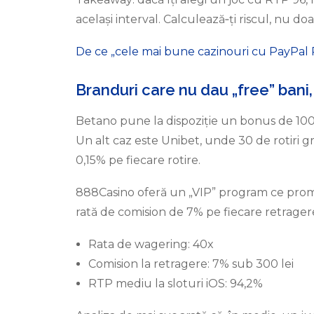
același interval. Calculează‑ți riscul, nu doa
De ce „cele mai bune cazinouri cu PayPal
Branduri care nu dau „free” bani
Betano pune la dispoziție un bonus de 100%
Un alt caz este Unibet, unde 30 de rotiri g
0,15% pe fiecare rotire.
888Casino oferă un „VIP” program ce promit
rată de comision de 7% pe fiecare retrager
Rata de wagering: 40x
Comision la retragere: 7% sub 300 lei
RTP mediu la sloturi iOS: 94,2%