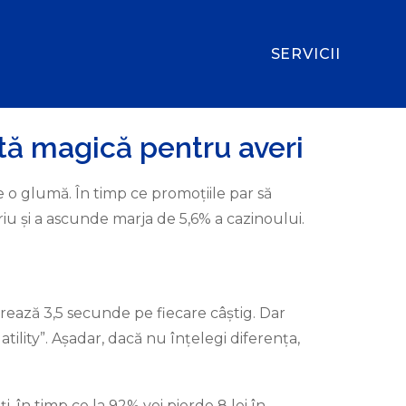
SERVICII
etă magică pentru averi
 e o glumă. În timp ce promoțiile par să
iu și a ascunde marja de 5,6% a cazinoului.
rează 3,5 secunde pe fiecare câștig. Dar
ility”. Așadar, dacă nu înțelegi diferența,
i, în timp ce la 92% vei pierde 8 lei în