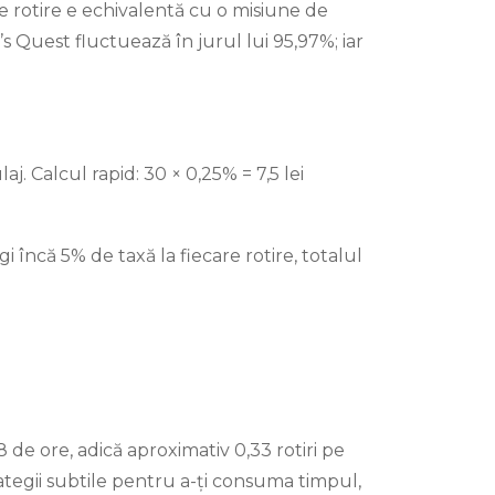
are rotire e echivalentă cu o misiune de
 Quest fluctuează în jurul lui 95,97%; iar
j. Calcul rapid: 30 × 0,25% = 7,5 lei
 încă 5% de taxă la fiecare rotire, totalul
 de ore, adică aproximativ 0,33 rotiri pe
trategii subtile pentru a-ți consuma timpul,