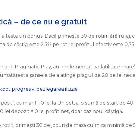
tică – de ce nu e gratuit
a testa un bonus. Dacă primește 30 de rotiri fără rulaj, cu
ta de câștig este 2,5% pe rotire, profitul efectiv este 0,75
m ar fi Pragmatic Play, au implementat „volatilitate mare
 înjumătățește șansele de a atinge pragul de 20 de lei nec
kpot progresiv: dezlegarea iluziei
t”, cum ar fi 10 lei la Unibet, ai o sumă de start de 40 de
 10 lei depozit = 0 lei profit net, doar cazinoul câștigă.
e rotiri, primești 30 de jocuri de masă cu miza minimă de 5 