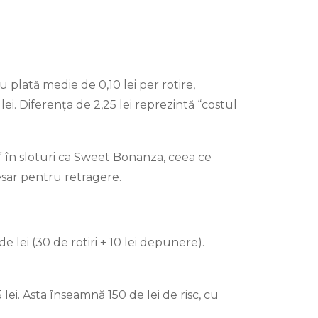
 plată medie de 0,10 lei per rotire,
 lei. Diferența de 2,25 lei reprezintă “costul
” în sloturi ca Sweet Bonanza, ceea ce
esar pentru retragere.
 lei (30 de rotiri + 10 lei depunere).
lei. Asta înseamnă 150 de lei de risc, cu