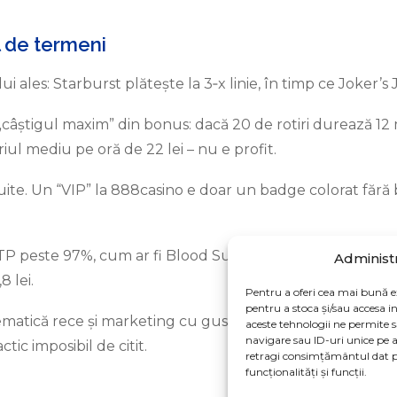
ul de termeni
i ales: Starburst plătește la 3‑x linie, în timp ce Joker’s J
„câștigul maxim” din bonus: dacă 20 de rotiri durează 12
riul mediu pe oră de 22 lei – nu e profit.
buite. Un “VIP” la 888casino e doar un badge colorat fără b
 RTP peste 97%, cum ar fi Blood Suckers, și evită rulajul d
Administ
 lei.
Pentru a oferi cea mai bună ex
pentru a stoca și/sau accesa 
tematică rece și marketing cu gust amar. Și să nu uităm d
aceste tehnologii ne permite
navigare sau ID-uri unice pe a
ctic imposibil de citit.
retragi consimțământul dat p
funcționalități și funcții.