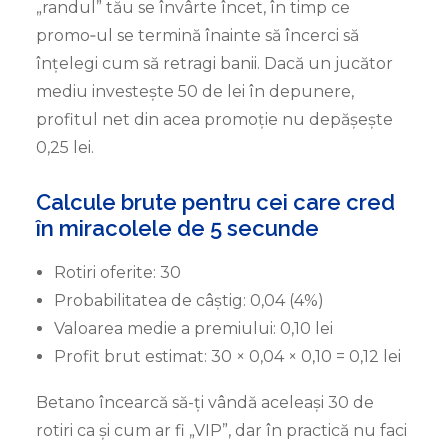
„randul” tău se învârte încet, în timp ce
promo‑ul se termină înainte să încerci să
înțelegi cum să retragi banii. Dacă un jucător
mediu investește 50 de lei în depunere,
profitul net din acea promoție nu depășește
0,25 lei.
Calcule brute pentru cei care cred
în miracolele de 5 secunde
Rotiri oferite: 30
Probabilitatea de câștig: 0,04 (4%)
Valoarea medie a premiului: 0,10 lei
Profit brut estimat: 30 × 0,04 × 0,10 = 0,12 lei
Betano încearcă să-ți vândă aceleași 30 de
rotiri ca și cum ar fi „VIP”, dar în practică nu faci