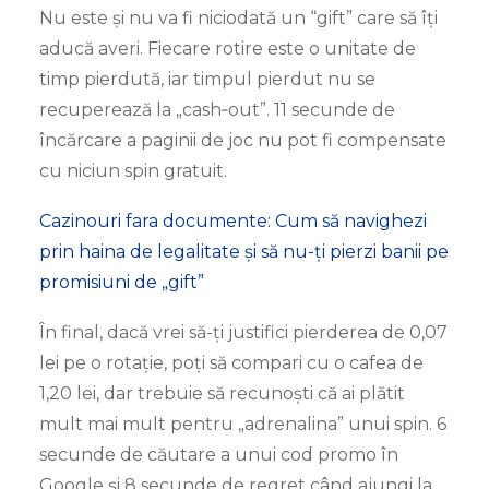
Nu este și nu va fi niciodată un “gift” care să îți
aducă averi. Fiecare rotire este o unitate de
timp pierdută, iar timpul pierdut nu se
recuperează la „cash‑out”. 11 secunde de
încărcare a paginii de joc nu pot fi compensate
cu niciun spin gratuit.
Cazinouri fara documente: Cum să navighezi
prin haina de legalitate și să nu-ţi pierzi banii pe
promisiuni de „gift”
În final, dacă vrei să-ți justifici pierderea de 0,07
lei pe o rotație, poți să compari cu o cafea de
1,20 lei, dar trebuie să recunoști că ai plătit
mult mai mult pentru „adrenalina” unui spin. 6
secunde de căutare a unui cod promo în
Google și 8 secunde de regret când ajungi la