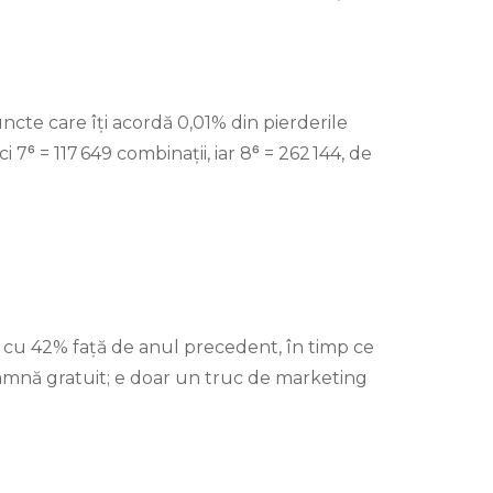
ncte care îți acordă 0,01% din pierderile
 7⁶ = 117 649 combinații, iar 8⁶ = 262 144, de
t cu 42% față de anul precedent, în timp ce
eamnă gratuit; e doar un truc de marketing