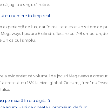
e câștig la o singură rotire.
ului cu numere în timp real
o experiență de lux, dar în realitate este un sistem de pu
gaways tipic are 6 cilindri, fiecare cu 7‑8 simboluri; deci
e un calcul simplu.
are a evidențiat că volumul de jocuri Megaways a crescu
” a crescut cu 13% la nivel global. Oricum, „free” nu îns
false.
uși pe moară în era digitală
ică acum: Bani de gheață și promisiuni de fum