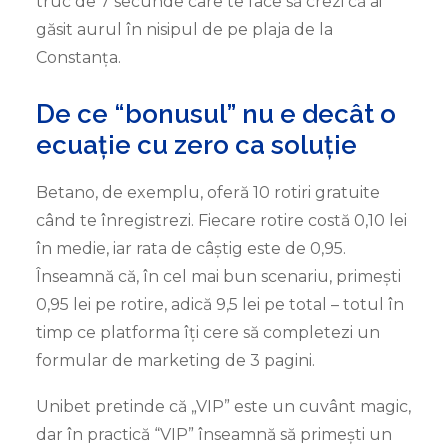
truc de 7 secunde care te face să crezi că ai
găsit aurul în nisipul de pe plaja de la
Constanţa.
De ce “bonusul” nu e decât o
ecuație cu zero ca soluție
Betano, de exemplu, oferă 10 rotiri gratuite
când te înregistrezi. Fiecare rotire costă 0,10 lei
în medie, iar rata de câștig este de 0,95.
Înseamnă că, în cel mai bun scenariu, primeşti
0,95 lei pe rotire, adică 9,5 lei pe total – totul în
timp ce platforma îţi cere să completezi un
formular de marketing de 3 pagini.
Unibet pretinde că „VIP” este un cuvânt magic,
dar în practică “VIP” înseamnă să primeşti un