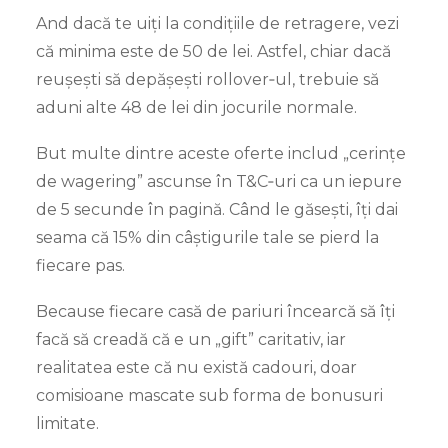
And dacă te uiţi la condiţiile de retragere, vezi
că minima este de 50 de lei. Astfel, chiar dacă
reuşeşti să depăşeşti rollover‑ul, trebuie să
aduni alte 48 de lei din jocurile normale.
But multe dintre aceste oferte includ „cerinţe
de wagering” ascunse în T&C‑uri ca un iepure
de 5 secunde în pagină. Când le găseşti, îţi dai
seama că 15% din câştigurile tale se pierd la
fiecare pas.
Because fiecare casă de pariuri încearcă să îţi
facă să creadă că e un „gift” caritativ, iar
realitatea este că nu există cadouri, doar
comisioane mascate sub forma de bonusuri
limitate.