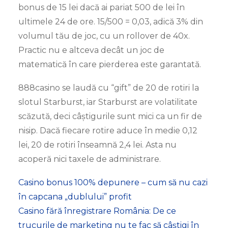
bonus de 15 lei dacă ai pariat 500 de lei în
ultimele 24 de ore. 15/500 = 0,03, adică 3% din
volumul tău de joc, cu un rollover de 40x.
Practic nu e altceva decât un joc de
matematică în care pierderea este garantată.
888casino se laudă cu “gift” de 20 de rotiri la
slotul Starburst, iar Starburst are volatilitate
scăzută, deci câştigurile sunt mici ca un fir de
nisip. Dacă fiecare rotire aduce în medie 0,12
lei, 20 de rotiri înseamnă 2,4 lei. Asta nu
acoperă nici taxele de administrare.
Casino bonus 100% depunere – cum să nu cazi
în capcana „dublului” profit
Casino fără înregistrare România: De ce
trucurile de marketing nu te fac să câștigi în