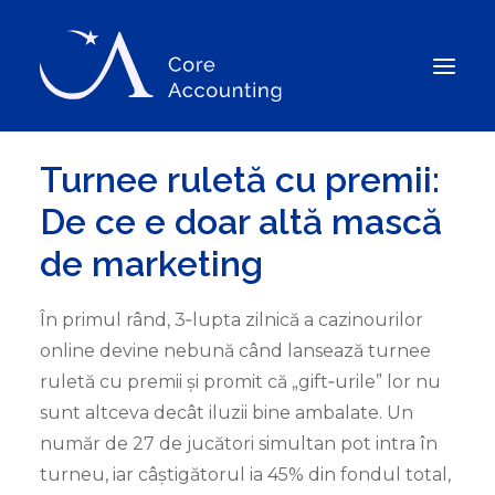
Turnee ruletă cu premii:
SERVICII
De ce e doar altă mască
de marketing
În primul rând, 3‑lupta zilnică a cazinourilor
online devine nebună când lansează turnee
ruletă cu premii și promit că „gift‑urile” lor nu
sunt altceva decât iluzii bine ambalate. Un
număr de 27 de jucători simultan pot intra în
turneu, iar câștigătorul ia 45% din fondul total,