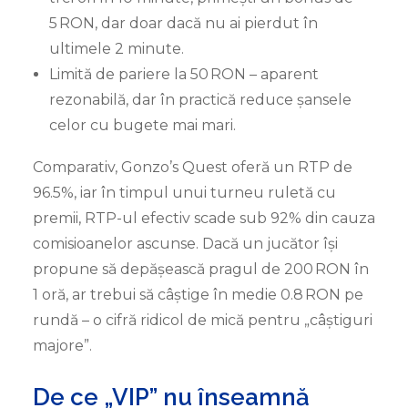
5 RON, dar doar dacă nu ai pierdut în
ultimele 2 minute.
Limită de pariere la 50 RON – aparent
rezonabilă, dar în practică reduce șansele
celor cu bugete mai mari.
Comparativ, Gonzo’s Quest oferă un RTP de
96.5%, iar în timpul unui turneu ruletă cu
premii, RTP-ul efectiv scade sub 92% din cauza
comisioanelor ascunse. Dacă un jucător își
propune să depășească pragul de 200 RON în
1 oră, ar trebui să câștige în medie 0.8 RON pe
rundă – o cifră ridicol de mică pentru „câștiguri
majore”.
De ce „VIP” nu înseamnă