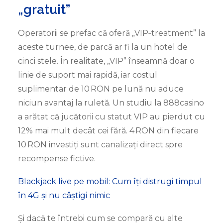
„gratuit”
Operatorii se prefac că oferă „VIP‑treatment” la
aceste turnee, de parcă ar fi la un hotel de
cinci stele. În realitate, „VIP” înseamnă doar o
linie de suport mai rapidă, iar costul
suplimentar de 10 RON pe lună nu aduce
niciun avantaj la ruletă. Un studiu la 888casino
a arătat că jucătorii cu statut VIP au pierdut cu
12% mai mult decât cei fără. 4 RON din fiecare
10 RON investiți sunt canalizați direct spre
recompense fictive.
Blackjack live pe mobil: Cum îţi distrugi timpul
în 4G și nu câştigi nimic
Și dacă te întrebi cum se compară cu alte