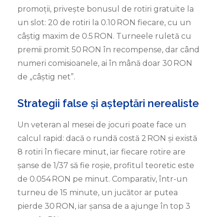
promoții, privește bonusul de rotiri gratuite la
un slot: 20 de rotiri la 0.10 RON fiecare, cu un
câștig maxim de 0.5 RON. Turneele ruletă cu
premii promit 50 RON în recompense, dar când
numeri comisioanele, ai în mână doar 30 RON
de „câștig net”.
Strategii false și așteptări nerealiste
Un veteran al mesei de jocuri poate face un
calcul rapid: dacă o rundă costă 2 RON și există
8 rotiri în fiecare minut, iar fiecare rotire are
șanse de 1/37 să fie roșie, profitul teoretic este
de 0.054 RON pe minut. Comparativ, într-un
turneu de 15 minute, un jucător ar putea
pierde 30 RON, iar șansa de a ajunge în top 3