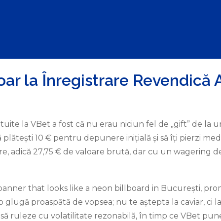
oar la Înregistrare Revendic
tuite la VBet a fost că nu erau niciun fel de „gift” de la u
 plătești 10 € pentru depunere inițială și să îți pierzi med
tire, adică 27,75 € de valoare brută, dar cu un wagering d
nner that looks like a neon billboard in București, prom
 glugă proaspătă de vopsea; nu te aștepta la caviar, ci la 
 să ruleze cu volatilitate rezonabilă, în timp ce VBet pune