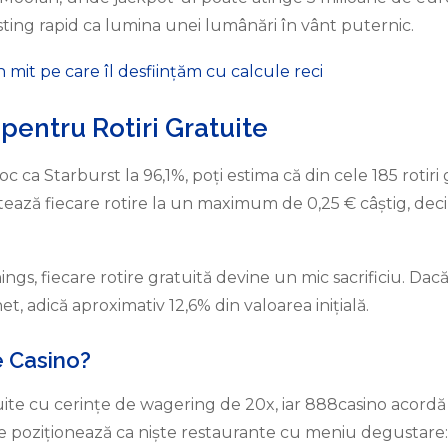
e sting rapid ca lumina unei lumânări în vânt puternic.
 mit pe care îl desființăm cu calcule reci
 pentru Rotiri Gratuite
ca Starburst la 96,1%, poți estima că din cele 185 rotiri g
itează fiecare rotire la un maximum de 0,25 € câștig, deci
s, fiecare rotire gratuită devine un mic sacrificiu. Dacă 1
t, adică aproximativ 12,6% din valoarea inițială.
e Casino?
uite cu cerințe de wagering de 20x, iar 888casino acordă 
a se poziționează ca niște restaurante cu meniu degustare: