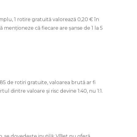
plu, 1 rotire gratuită valorează 0,20 € în
 să menționeze că fiecare are șanse de 1 la 5
 de rotiri gratuite, valoarea brută ar fi
ul dintre valoare și risc devine 1:40, nu 1:1.
 se dovedește inutilă; VBet nu oferă