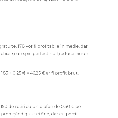
ratuite, 178 vor fi profitabile în medie, dar
 chiar și un spin perfect nu-ți aduce niciun
85 × 0,25 € = 46,25 € ar fi profit brut,
150 de rotiri cu un plafon de 0,30 € pe
 promițând gusturi fine, dar cu porții