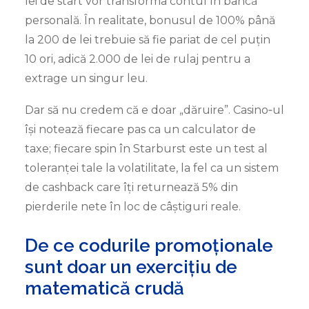
lei de start vor transforma contul în bancă
personală. În realitate, bonusul de 100% până
la 200 de lei trebuie să fie pariat de cel puțin
10 ori, adică 2.000 de lei de rulaj pentru a
extrage un singur leu.
Dar să nu credem că e doar „dăruire”. Casino‑ul
își notează fiecare pas ca un calculator de
taxe; fiecare spin în Starburst este un test al
toleranței tale la volatilitate, la fel ca un sistem
de cashback care îți returnează 5% din
pierderile nete în loc de câștiguri reale.
De ce codurile promoționale
sunt doar un exercițiu de
matematică crudă