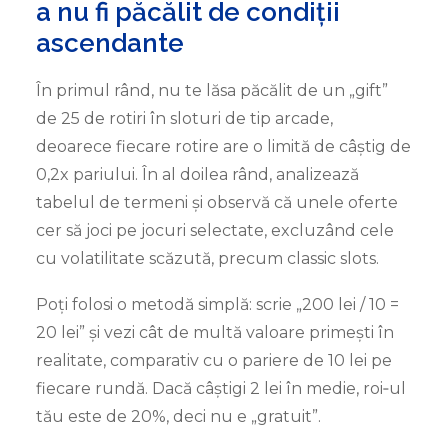
a nu fi păcălit de condiții
ascendante
În primul rând, nu te lăsa păcălit de un „gift”
de 25 de rotiri în sloturi de tip arcade,
deoarece fiecare rotire are o limită de câștig de
0,2x pariului. În al doilea rând, analizează
tabelul de termeni și observă că unele oferte
cer să joci pe jocuri selectate, excluzând cele
cu volatilitate scăzută, precum classic slots.
Poți folosi o metodă simplă: scrie „200 lei / 10 =
20 lei” și vezi cât de multă valoare primești în
realitate, comparativ cu o pariere de 10 lei pe
fiecare rundă. Dacă câștigi 2 lei în medie, roi‑ul
tău este de 20%, deci nu e „gratuit”.