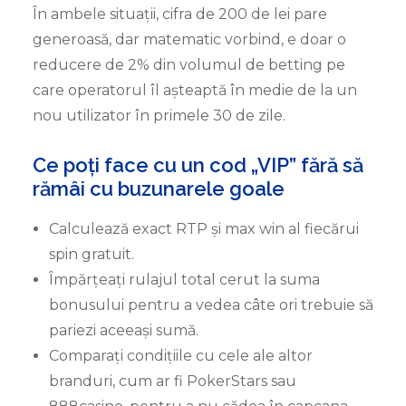
În ambele situații, cifra de 200 de lei pare
generoasă, dar matematic vorbind, e doar o
reducere de 2% din volumul de betting pe
care operatorul îl așteaptă în medie de la un
nou utilizator în primele 30 de zile.
Ce poți face cu un cod „VIP” fără să
rămâi cu buzunarele goale
Calculează exact RTP și max win al fiecărui
spin gratuit.
Împărțeați rulajul total cerut la suma
bonusului pentru a vedea câte ori trebuie să
pariezi aceeași sumă.
Comparați condițiile cu cele ale altor
branduri, cum ar fi PokerStars sau